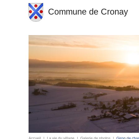
Commune de Cronay
Accueil
|
La vie du village
|
Galerie de photos
|
Giron de cha